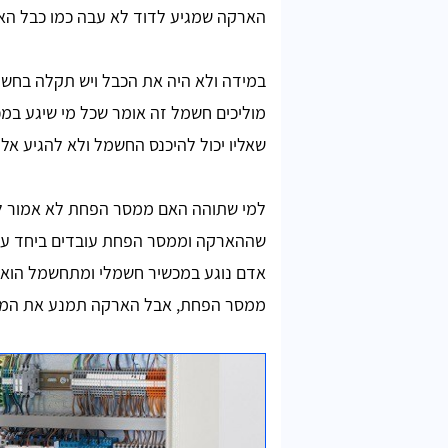
הארקה שמגיע לדוד לא עבה כמו כבל הא
במידה ולא היה את הכבל ויש תקלה בחשמל
מוליכים חשמל זה אומר שכל מי שיגע ב
שאליו יכול להיכנס החשמל ולא להגיע אלינ
למי שתוהה האם ממסר הפחת לא אמור 
שההארקה וממסר הפחת עובדים ביחד על
פירסטיב
אדם נוגע במכשיר חשמלי ומתחשמל הוא 
ממסר הפחת, אבל הארקה תמנע את המצ
אתר מעולה למי שמחפש חשמלאי מוסמך, עוזרים
להשוות מחירים בקלות. תודה רבה