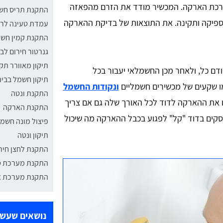
רכת הארקה. המכשיר מודד את הזרם מהפאזה
התקנת תריס חש
פיקה ותקינה. את התוצאות של בדיקת ההארקה
עמדת טעינה לר
התקנת קמין חשמ
גנרטור חירום לב
תיקון מאוורר תק
 כל, ולאחר מכן החשמלאי יעבור בכל
תיקון חשמל בבי
ו שקעים של מכשירים חשמליים
ונקודות החשמל
התקנת ונטה
ו את ההארקה לדוד לכל האורך שלה גם אם צריך
התקנת הארקה
קים בדוד "קל" לפגוע בכבל ההארקה מה שיכול
פיצול מונה חשמ
תיקון ונטה
התקנת לחצן חי
התקנת מערכת ס
התקנת מערכת א
נושאים שעשוי