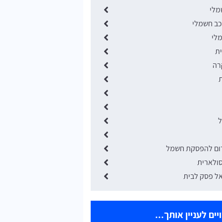
מלי
כב חשמלי
לי
ית
רה
ת
ל
רום להפסקת חשמל
ולארית
ל פסק לבית
ים לעניין אותך...