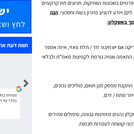
טיים בשכונות הוותיקות, חניונים תת קרקעיים
ים) ויודע להציע פתרון בטוח וחסכוני.
הנה
ך באשקלון:
חוות דעת אח
קה אם יש חיבור חד / תלת פאזי, איזה אמפר
. התאמה שגויה גורמת לקפיצות מאמ"ת ולבלאי
אלי עובדיה
התקנת מפסק מגן תואם, מוליכים נכונים,
תר מתח / זרם.
הזמנתי החלפת הארקה לדירה, שירות נהדר, מהיר
נעזרתי בחש
ומקצועי! אתם 10.
נהדר עד ה
לון נהנים מזמינות גבוהה, טיפולים מהירים
כוני קושחה לעמדות חכמות.