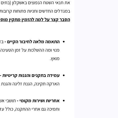
את תנאי השטח הנפוצים באשקלון (בתים פר
במגדלים החדשים וחניות פתוחות קרובות ל
הסבר קצר על למה להזמין מתקין מוסמ
התאמה מלאה לחיבור הקיים -
בדי
פנוי ומה ההשלכות על זמן הטעינה
מואץ.
פירסטיב
עמידה בתקנים והגנות קריטיות
-
הארקה תקינה, הגנת זליגה והגנת י
אתר מעולה למי שמחפש חשמלאי מוסמך, עוזרים
להשוות מחירים בקלות. תודה רבה
אחריות ושירות מקומי
-
תושבי אשק
ותמיכה גם אחרי ההתקנה, כולל עד