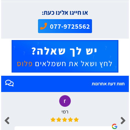
או חייגו אלינו כעת:
077-9725562
חוות דעת אחרונות
רמי