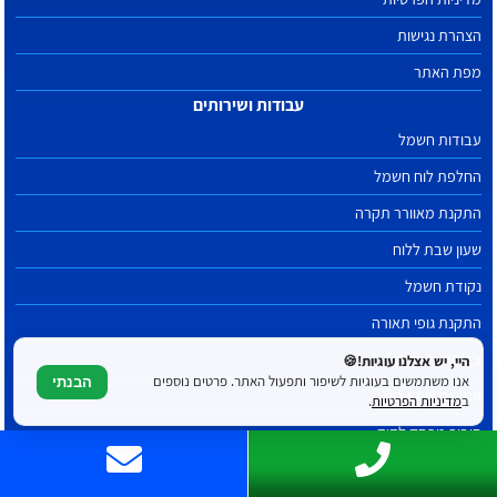
הצהרת נגישות
מפת האתר
עבודות ושירותים
עבודות חשמל
החלפת לוח חשמל
התקנת מאוורר תקרה
שעון שבת ללוח
נקודת חשמל
התקנת גופי תאורה
בדיקת הארקה
היי, יש אצלנו עוגיות!🍪
אנו משתמשים בעוגיות לשיפור ותפעול האתר. פרטים נוספים
הבנתי
התקנת שקע כוח
ב
מדיניות הפרטיות
.
חיבור מפסק לדוד
החלפת שקע חשמל