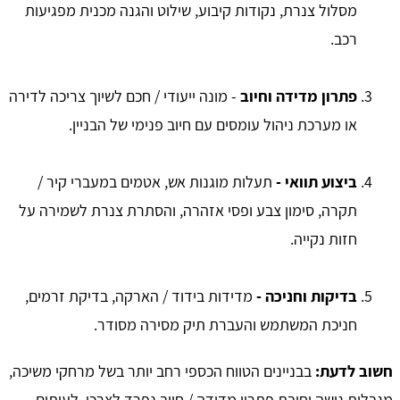
מסלול צנרת, נקודות קיבוע, שילוט והגנה מכנית מפגיעות
רכב.
פתרון מדידה וחיוב
- מונה ייעודי / חכם לשיוך צריכה לדירה
או מערכת ניהול עומסים עם חיוב פנימי של הבניין.
ביצוע תוואי -
תעלות מוגנות אש, אטמים במעברי קיר /
תקרה, סימון צבע ופסי אזהרה, והסתרת צנרת לשמירה על
חזות נקייה.
בדיקות וחניכה -
מדידות בידוד / הארקה, בדיקת זרמים,
חניכת המשתמש והעברת תיק מסירה מסודר.
חשוב לדעת:
בבניינים הטווח הכספי רחב יותר בשל מרחקי משיכה,
מגבלות גישה וחובת פתרון מדידה / חיוב נפרד לצרכן. לעיתים