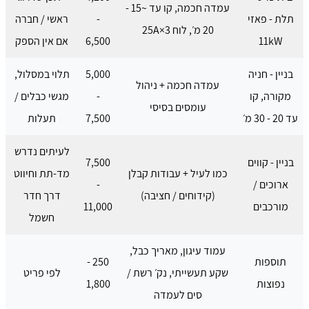
עמדה חכמה, קו עד ~15 -
תלת - פאזי
-
ראשי / חברה
20 מ׳, לוח 3×25A
11kW
6,500
אם אין הספק
בניין - חניה
5,000
תלוי במסלול,
עמדה חכמה + ניהול
מקורה, קו
-
מגשי כבלים /
עומסים בסיסי
עד 20 - 30 מ׳
7,500
תעלות
לעיתים נדרש
בניין - קווים
7,500
כמו לעיל + עבודות קבלן
מד-תת וחיווט
ארוכים /
-
(קידוחים / חציבה)
דרך חדר
מורכבים
11,000
חשמל
עמוד עיגון, מאריך כבל,
תוספות
250 -
שקע תעשייתי, נק׳ רשת /
לפי פריט
נפוצות
1,800
סים לעמדה