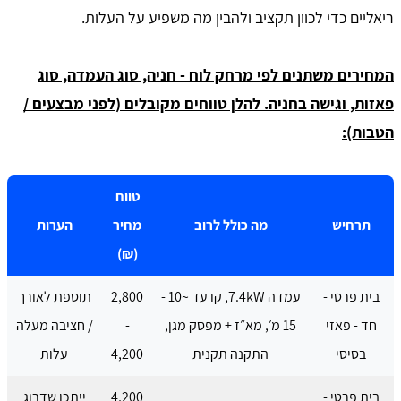
ריאליים כדי לכוון תקציב ולהבין מה משפיע על העלות.
המחירים משתנים לפי מרחק לוח - חניה, סוג העמדה, סוג
פאזות, וגישה בחניה. להלן טווחים מקובלים (לפני מבצעים /
הטבות):
טווח
תרחיש
מה כולל לרוב
מחיר
הערות
(₪)
בית פרטי -
עמדה 7.4kW, קו עד ~10 -
2,800
תוספת לאורך
חד - פאזי
15 מ׳, מא״ז + מפסק מגן,
-
/ חציבה מעלה
בסיסי
התקנה תקנית
4,200
עלות
בית פרטי -
4,200
ייתכן שדרוג