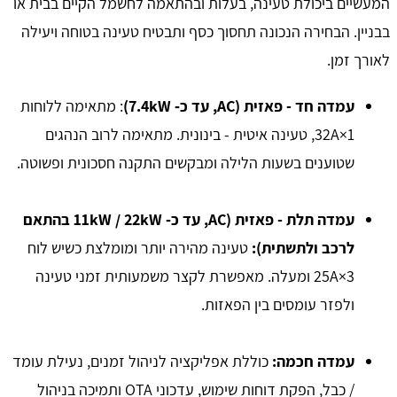
המעשיים ביכולת טעינה, בעלות ובהתאמה לחשמל הקיים בבית או
בבניין. הבחירה הנכונה תחסוך כסף ותבטיח טעינה בטוחה ויעילה
לאורך זמן.
עמדה חד - פאזית (AC, עד כ‑ 7.4kW)
: מתאימה ללוחות
1×32A, טעינה איטית - בינונית. מתאימה לרוב הנהגים
שטוענים בשעות הלילה ומבקשים התקנה חסכונית ופשוטה.
עמדה תלת - פאזית (AC, עד כ‑ 11kW / 22kW בהתאם
לרכב ולתשתית):
טעינה מהירה יותר ומומלצת כשיש לוח
3×25A ומעלה. מאפשרת לקצר משמעותית זמני טעינה
ולפזר עומסים בין הפאזות.
עמדה חכמה:
כוללת אפליקציה לניהול זמנים, נעילת עומד
/ כבל, הפקת דוחות שימוש, עדכוני OTA ותמיכה בניהול