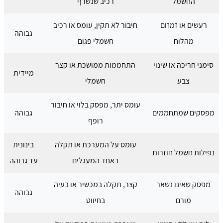
החשמל
רכיב שנשרף
רעשים או זמזום
חיבור לא תקין, עומס או רכיב
גבוהה
מהלוח
חשמלי פגום
סימני חריכה או שינוי
התחממות ממושכת או קצר
מיידית
צבע
חשמלי
עומס יתר, מפסק בלוי או חיבור
מפסקים שמתחממים
גבוהה
רופף
עומס על המערכת או תקלה
בינונית
נפילות חשמל חוזרות
באחד המעגלים
עד גבוהה
מפסק שאינו נשאר
קצר, תקלה במכשיר או בעיה
גבוהה
מורם
בחיווט